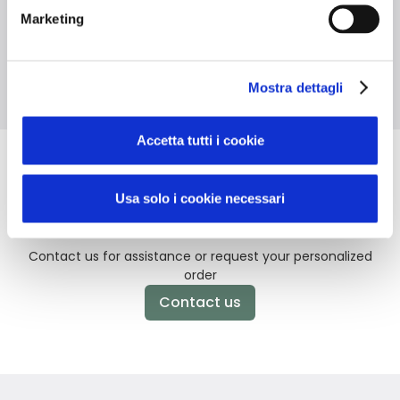
Marketing
Zip closure
Mostra dettagli
Accetta tutti i cookie
Didn't find what you're looking
Usa solo i cookie necessari
for?
Contact us for assistance or request your personalized
order
Contact us