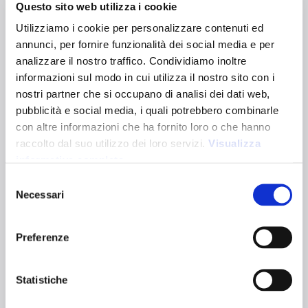
ALGHERO
Questo sito web utilizza i cookie
22126
Utilizziamo i cookie per personalizzare contenuti ed
annunci, per fornire funzionalità dei social media e per
280 g/m² cotton bag with jute base. Equipped with a zip
analizzare il nostro traffico. Condividiamo inoltre
closure, bellows at the base, long handles for convenient
informazioni sul modo in cui utilizza il nostro sito con i
carrying by hand and on the shoulder.
nostri partner che si occupano di analisi dei dati web,
Dimensions:
50 x 38 x 13 cm
Handle size:
80 x 3,8 cm
pubblicità e social media, i quali potrebbero combinarle
Capacity:
24L
con altre informazioni che ha fornito loro o che hanno
Color variants:
raccolto dal suo utilizzo dei loro servizi.
Visualizza
informativa completa
Selezione
Natural
Necessari
Certifications:
del
Technical characteristics
consenso
Preferenze
Natural material
Grammage 230
Long handles
Statistiche
g/m²