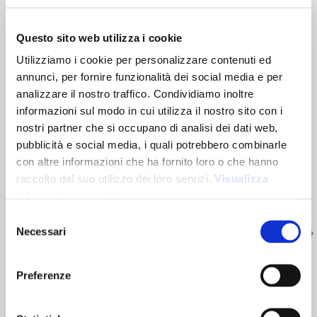
MILANO 135
00539
Questo sito web utilizza i cookie
Borsa shopper in cotone da 135 g/m². Dotata di manici
Utilizziamo i cookie per personalizzare contenuti ed
lunghi per un comodo trasporto a mano e a spalla. È
annunci, per fornire funzionalità dei social media e per
certificata OEKO-TEX® Standard 100.
analizzare il nostro traffico. Condividiamo inoltre
Dimensioni:
42 x 42 cm
informazioni sul modo in cui utilizza il nostro sito con i
Dimensioni manici:
70 x 2,5 cm
Capacità:
8L
nostri partner che si occupano di analisi dei dati web,
Varianti colori:
pubblicità e social media, i quali potrebbero combinarle
con altre informazioni che ha fornito loro o che hanno
raccolto dal suo utilizzo dei loro servizi.
Visualizza
Viola scuro
Bianco
Nero
Rosso
Verde
Blu notte
Giallo
Arancione
informativa completa
Selezione
Necessari
Grigio
Blu Royal
Rosa
Azzurro
Naturale
Marrone
Fucsia
Verde chiaro
del
consenso
Preferenze
Verde scuro
Certificazioni: