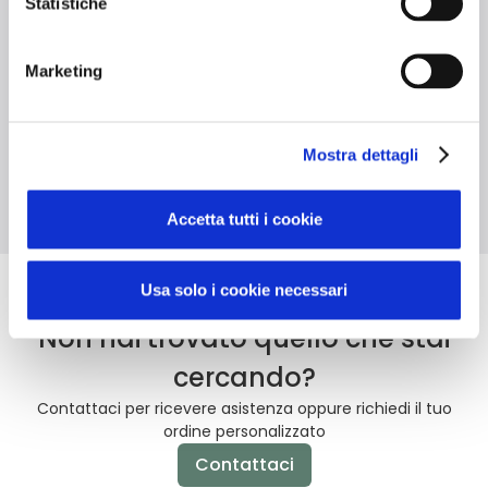
Statistiche
Caratteristiche tecniche
Marketing
Grammatura 135
Manici lunghi
Mostra dettagli
g/m²
Accetta tutti i cookie
Usa solo i cookie necessari
Non hai trovato quello che stai
cercando?
Contattaci per ricevere asistenza oppure richiedi il tuo
ordine personalizzato
Contattaci