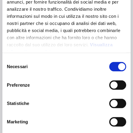
annunci, per fornire funzionalità dei social media e per
MANDURIA
analizzare il nostro traffico. Condividiamo inoltre
15111
informazioni sul modo in cui utilizza il nostro sito con i
Borsa porta bottiglie in PP da 120 g/m² laminato. Dotata
nostri partner che si occupano di analisi dei dati web,
internamente di sei scompartimenti per le bottiglie,
pubblicità e social media, i quali potrebbero combinarle
soffietto e di manici corti a nastro.
con altre informazioni che ha fornito loro o che hanno
Dimensioni:
27 x 28 x 18 cm
raccolto dal suo utilizzo dei loro servizi.
Visualizza
Capacità:
49L
informativa completa
Varianti colori:
Selezione
Necessari
del
Blu notte
Bianco
Bordeaux
consenso
Certificazioni:
Caratteristiche tecniche
Preferenze
Statistiche
Grammatura 120
Manici corti
g/m²
Marketing