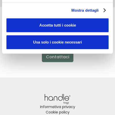
Mostra dettagli
Non hai trovato quello che stai
Accetta tutti i cookie
cercando?
Usa solo i cookie necessari
Contattaci per ricevere asistenza oppure richiedi il tuo
ordine personalizzato
Contattaci
Informativa privacy
Cookie policy