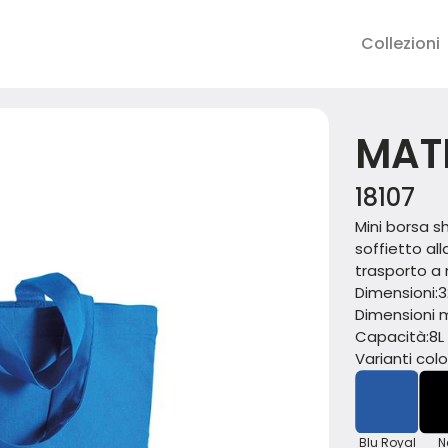
Collezioni
MAT
18107
Mini borsa s
soffietto al
trasporto a 
Dimensioni:
3
Dimensioni m
Capacità:
8L
Varianti color
Blu Royal
N