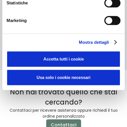
Statistiche
Materiale riciclato
Grammatura 150
g/m²
Marketing
CO₂ -23,3%
Mostra dettagli
Rispetto allo stesso articolo realizzato in cotone vergine
Accetta tutti i cookie
Usa solo i cookie necessari
Non hai trovato quello che stai
cercando?
Contattaci per ricevere asistenza oppure richiedi il tuo
ordine personalizzato
Contattaci