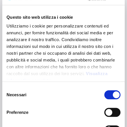
TROPEA S
21111
Questo sito web utilizza i cookie
Sacchetto regalo in cotone riciclato da 150 g/m², 15 x 20
Utilizziamo i cookie per personalizzare contenuti ed
cm, con effetto mélange. Richiudibile grazie alla sua
annunci, per fornire funzionalità dei social media e per
doppia corda naturale. È certificato GRS (Global Recycled
Standard).
analizzare il nostro traffico. Condividiamo inoltre
Dimensioni:
15 x 20 cm
informazioni sul modo in cui utilizza il nostro sito con i
Varianti colori:
nostri partner che si occupano di analisi dei dati web,
pubblicità e social media, i quali potrebbero combinarle
con altre informazioni che ha fornito loro o che hanno
Rosa
Nero
Rosso
Verde
Blu notte
Giallo
Arancione
Blu Royal
raccolto dal suo utilizzo dei loro servizi.
Visualizza
informativa completa
Naturale
Verde chiaro
Selezione
Certificazioni:
Necessari
del
consenso
Preferenze
Caratteristiche tecniche