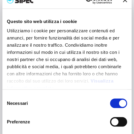
CORNIGLIA 280
23102
Questo sito web utilizza i cookie
Borsa shopper carbon neutral in cotone riciclato da 280
g/m² con effetto mélange. Dotata di soffietto e manici
Utilizziamo i cookie per personalizzare contenuti ed
lunghi per un comodo trasporto a mano e a spalla. Grazie
annunci, per fornire funzionalità dei social media e per
ai progetti di compensazione, questa shopper non
analizzare il nostro traffico. Condividiamo inoltre
contribuisce al riscaldamento globale. È certificata GRS
informazioni sul modo in cui utilizza il nostro sito con i
(Global Recycled Standard).
nostri partner che si occupano di analisi dei dati web,
Dimensioni:
38 x 42 x 8 cm
Dimensioni manici:
70 x 2,5 cm
pubblicità e social media, i quali potrebbero combinarle
Capacità:
12L
con altre informazioni che ha fornito loro o che hanno
Varianti colori:
raccolto dal suo utilizzo dei loro servizi.
Visualizza
informativa completa
Selezione
Verde
Blu Royal
Naturale
Necessari
Certificazioni:
del
consenso
Preferenze
Caratteristiche tecniche