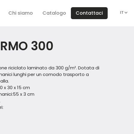
Chi siamo
Catalogo
Contattaci
IT
ERMO 300
one riciclato laminato da 300 g/m². Dotata di
manici lunghi per un comodo trasporto a
lla.
0 x 30 x 15 cm
anici:
55 x 3 cm
L
i: