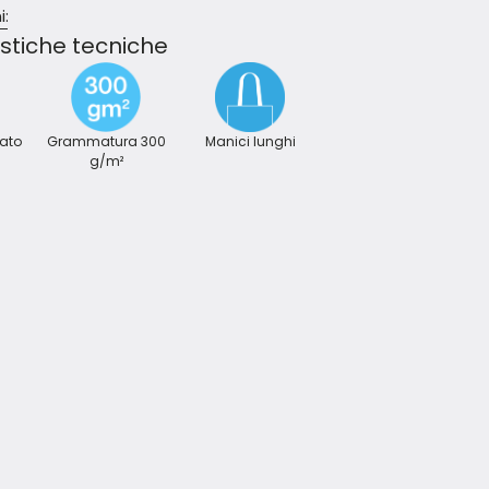
i:
stiche tecniche
lato
Grammatura 300
Manici lunghi
g/m²