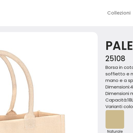
Collezioni
PAL
25108
Borsa in cot
soffietto e 
mano e a spa
Dimensioni:
4
Dimensioni m
Capacità:
18
Varianti color
Naturale